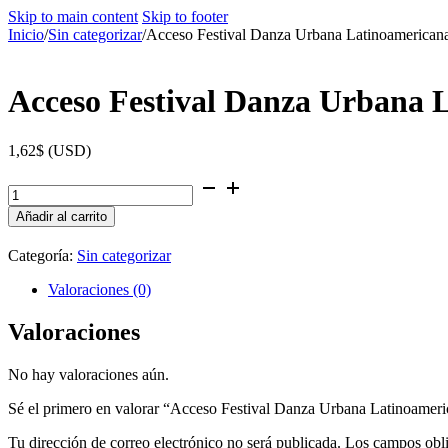
Skip to main content
Skip to footer
Inicio
/
Sin categorizar
/
Acceso Festival Danza Urbana Latinoamerican
Acceso Festival Danza Urbana 
1,62
$
(
USD
)
Acceso
Festival
Añadir al carrito
Danza
Urbana
Latinoamericana
Categoría:
Sin categorizar
cantidad
Valoraciones (0)
Valoraciones
No hay valoraciones aún.
Sé el primero en valorar “Acceso Festival Danza Urbana Latinoamer
Tu dirección de correo electrónico no será publicada.
Los campos obli