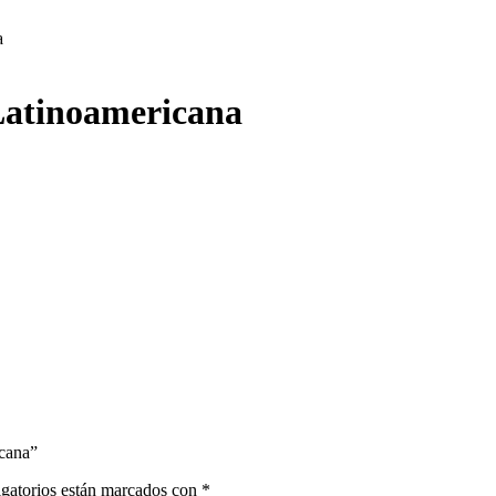
a
Latinoamericana
icana”
gatorios están marcados con
*