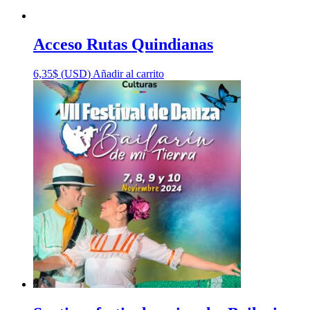
Acceso Rutas Quindianas
6,35
$
(
USD
)
Añadir al carrito