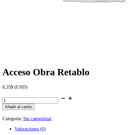
Acceso Obra Retablo
6,35
$
(
USD
)
Acceso
Obra
Añadir al carrito
Retablo
cantidad
Categoría:
Sin categorizar
Valoraciones (0)